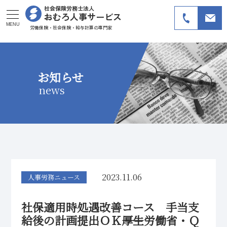
社会保険労務士法人
おむろ人事サービス
MENU
労働保険・社会保険・給与計算の専門家
お知らせ
news
2023.11.06
人事労務ニュース
社保適用時処遇改善コース 手当支
給後の計画提出ＯＫ――厚生労働省・Ｑ