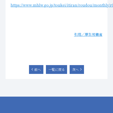
https://www.mhlw.go.jp/toukei/itiran/roudou/monthly/r
引用／厚生労働省
前へ
一覧に戻る
次へ