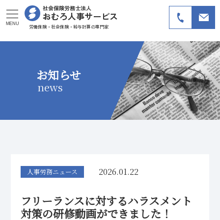
社会保険労務士法人
おむろ人事サービス
MENU
労働保険・社会保険・給与計算の専門家
お知らせ
news
2026.01.22
人事労務ニュース
フリーランスに対するハラスメント
対策の研修動画ができました！